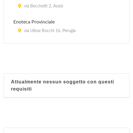
via Becchetti 2, Assisi
Enoteca Provinciale
via Ulisse Rocchi 16, Perugia
Kandinskj Pub
via Enrico dal Pozzo 22, Perugia
San Pietro Enoteca e Osteria
via Borgo San Pietro 18/b, Assisi
Attualmente nessun soggetto con questi
requisiti