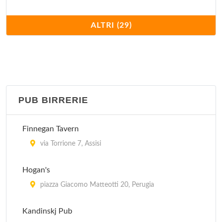
Capri
ALTRI (29)
corso Cavour 28, Perugia
Cesarino
piazza IV Novembre 5, Perugia
PUB BIRRERIE
Da Angelo
località San Rufino in Campagna 35/C, Assisi
Finnegan Tavern
Da Boccione
via Torrione 7, Assisi
via San Gregorio 36, Assisi
Hogan's
Etrusca
piazza Giacomo Matteotti 20, Perugia
via Ulisse Rocchi 29/31, Perugia
Kandinskj Pub