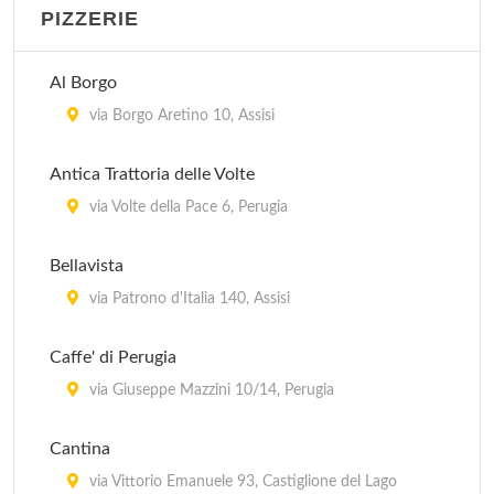
PIZZERIE
San Pietro Enoteca e Osteria
via Borgo San Pietro 18/b, Assisi
Al Borgo
Sorella Luna
via Borgo Aretino 10, Assisi
via San Bernardino da Siena 28, Assisi
Antica Trattoria delle Volte
Trattoria da Mario il Rugantino
via Volte della Pace 6, Perugia
via Fabretti 95, Perugia
Bellavista
Trattoria degli Angeli
via Patrono d'Italia 140, Assisi
via Los Angeles 47, Assisi
Caffe' di Perugia
via Giuseppe Mazzini 10/14, Perugia
Cantina
via Vittorio Emanuele 93, Castiglione del Lago