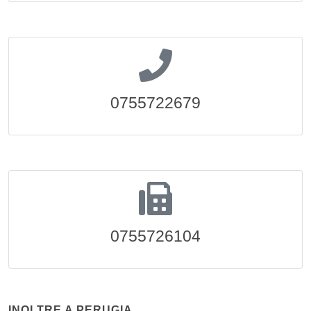
0755722679
0755726104
INOLTRE A PERUGIA