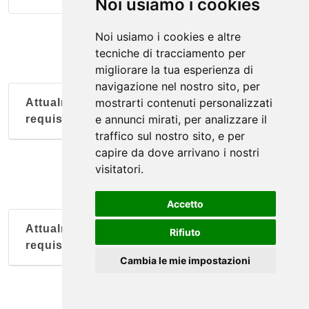
Noi usiamo i cookies
Sorella Luna
Noi usiamo i cookies e altre
via San Bernardino da Siena 28, Assisi
tecniche di tracciamento per
migliorare la tua esperienza di
navigazione nel nostro sito, per
mostrarti contenuti personalizzati
Attualmente nessun soggetto con questi
e annunci mirati, per analizzare il
requisiti
traffico sul nostro sito, e per
capire da dove arrivano i nostri
visitatori.
Accetto
Attualmente nessun soggetto con questi
Rifiuto
requisiti
Cambia le mie impostazioni