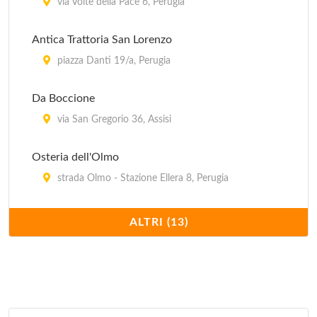
via Volte della Pace 6, Perugia
Antica Trattoria San Lorenzo
piazza Danti 19/a, Perugia
Da Boccione
via San Gregorio 36, Assisi
Osteria dell'Olmo
strada Olmo - Stazione Ellera 8, Perugia
Osteria il Gufo
ALTRI (13)
via della Viola 18, Perugia
Pallotta
vicolo della Volta Pinta , Assisi