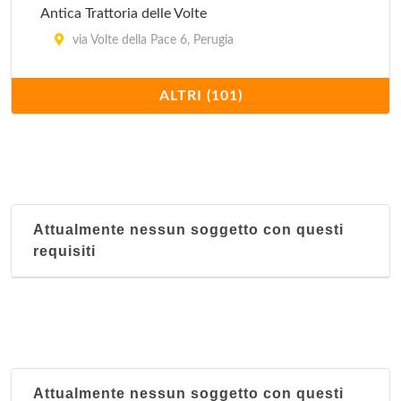
Antica Trattoria delle Volte
via Volte della Pace 6, Perugia
Apollinare
ALTRI (101)
via S. Agata 14, Spoleto
Bacco Felice
via Garibaldi 73/A, Foligno
Attualmente nessun soggetto con questi
Bellavista
requisiti
via Patrono d'Italia 140, Assisi
Bersaglio
via Vittorio Emanuele Orlando 14, Citta di Castello
Buca di San Francesco
Attualmente nessun soggetto con questi