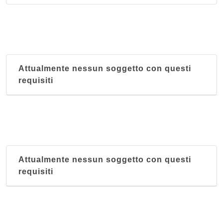
Kandinskj Pub
via Enrico dal Pozzo 22, Perugia
San Pietro Enoteca e Osteria
via Borgo San Pietro 18/b, Assisi
Attualmente nessun soggetto con questi
requisiti
Attualmente nessun soggetto con questi
requisiti