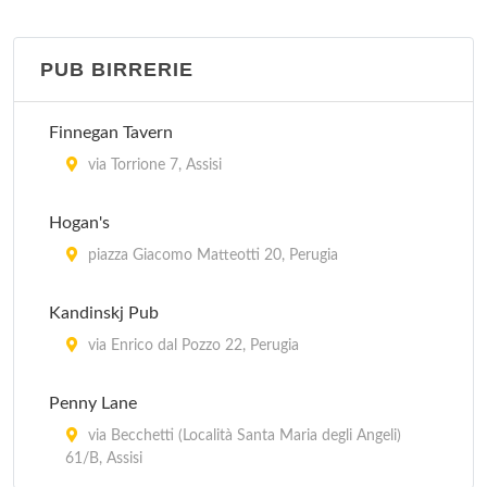
piazza IV Novembre 5, Perugia
PUB BIRRERIE
Da Angelo
località San Rufino in Campagna 35/C, Assisi
Finnegan Tavern
Da Boccione
via Torrione 7, Assisi
via San Gregorio 36, Assisi
Hogan's
Etrusca
piazza Giacomo Matteotti 20, Perugia
via Ulisse Rocchi 29/31, Perugia
Kandinskj Pub
Etruschetto
via Enrico dal Pozzo 22, Perugia
corso Garibaldi 17, Perugia
Penny Lane
via Becchetti (Località Santa Maria degli Angeli)
61/B, Assisi