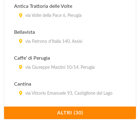
Antica Trattoria delle Volte
Trattoria da Mario il Rugantino
via Volte della Pace 6, Perugia
via Fabretti 95, Perugia
Bellavista
Trattoria degli Angeli
via Patrono d'Italia 140, Assisi
via Los Angeles 47, Assisi
Caffe' di Perugia
via Giuseppe Mazzini 10/14, Perugia
Cantina
via Vittorio Emanuele 93, Castiglione del Lago
Capri
ALTRI (30)
corso Cavour 28, Perugia
Cesarino