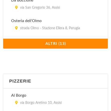
Da Boccione
via San Gregorio 36, Assisi
Osteria dell'Olmo
strada Olmo - Stazione Ellera 8, Perugia
Osteria il Gufo
ALTRI (13)
via della Viola 18, Perugia
Pallotta
vicolo della Volta Pinta , Assisi
PIZZERIE
San Pietro Enoteca e Osteria
via Borgo San Pietro 18/b, Assisi
Al Borgo
Sorella Luna
via Borgo Aretino 10, Assisi
via San Bernardino da Siena 28, Assisi