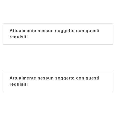
Bellavista
via Patrono d'Italia 140, Assisi
Attualmente nessun soggetto con questi
Bersaglio
requisiti
via Vittorio Emanuele Orlando 14, Citta di Castello
Buca di San Francesco
via Brizi 1, Assisi
Cacciatore
Attualmente nessun soggetto con questi
via Giulia 42, Spello
requisiti
Caffe' di Perugia
via Giuseppe Mazzini 10/14, Perugia