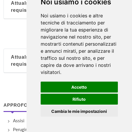
Noi usiamo i cookies
Attualmente nessun soggetto con questi
requisiti
Noi usiamo i cookies e altre
tecniche di tracciamento per
migliorare la tua esperienza di
navigazione nel nostro sito, per
mostrarti contenuti personalizzati
e annunci mirati, per analizzare il
Attualmente nessun soggetto con questi
traffico sul nostro sito, e per
requisiti
capire da dove arrivano i nostri
visitatori.
Accetto
Rifiuto
APPROFONDIMENTI
Cambia le mie impostazioni
Assisi
Perugini famosi