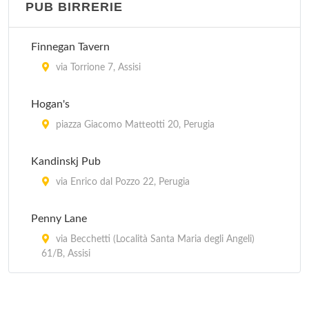
PUB BIRRERIE
Da Boccione
via San Gregorio 36, Assisi
Finnegan Tavern
Etrusca
via Torrione 7, Assisi
via Ulisse Rocchi 29/31, Perugia
Hogan's
Etruschetto
piazza Giacomo Matteotti 20, Perugia
corso Garibaldi 17, Perugia
Kandinskj Pub
Finnegan Tavern
via Enrico dal Pozzo 22, Perugia
via Torrione 7, Assisi
Penny Lane
via Becchetti (Località Santa Maria degli Angeli)
61/B, Assisi