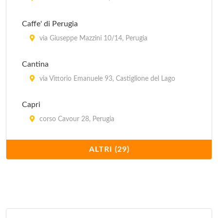
via Fabretti 95, Perugia
Caffe' di Perugia
Trattoria degli Angeli
via Giuseppe Mazzini 10/14, Perugia
via Los Angeles 47, Assisi
Cantina
via Vittorio Emanuele 93, Castiglione del Lago
Capri
corso Cavour 28, Perugia
Cesarino
ALTRI (29)
piazza IV Novembre 5, Perugia
Da Angelo
località San Rufino in Campagna 35/C, Assisi