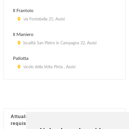
Il Frantoio
via Fontebella 25, Assisi
Il Maniero
località San Pietro in Campagna 32, Assisi
Pallotta
vicolo della Volta Pinta , Assisi
Sorella Luna
via San Bernardino da Siena 28, Assisi
Attualmente nessun soggetto con questi
requisiti