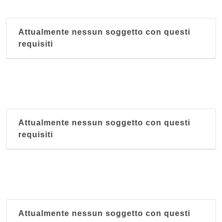
via Patrono d'Italia 140, Assisi
Attualmente nessun soggetto con questi
Bersaglio
requisiti
via Vittorio Emanuele Orlando 14, Citta di Castello
Buca di San Francesco
via Brizi 1, Assisi
Cacciatore
Attualmente nessun soggetto con questi
via Giulia 42, Spello
requisiti
Caffe' di Perugia
via Giuseppe Mazzini 10/14, Perugia
Attualmente nessun soggetto con questi