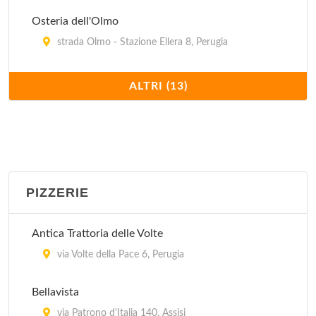
Osteria dell'Olmo
strada Olmo - Stazione Ellera 8, Perugia
Osteria il Gufo
ALTRI (13)
via della Viola 18, Perugia
Pallotta
vicolo della Volta Pinta , Assisi
PIZZERIE
San Pietro Enoteca e Osteria
via Borgo San Pietro 18/b, Assisi
Antica Trattoria delle Volte
Sorella Luna
via Volte della Pace 6, Perugia
via San Bernardino da Siena 28, Assisi
Bellavista
Trattoria da Mario il Rugantino
via Patrono d'Italia 140, Assisi