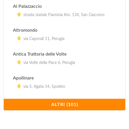
Al Palazzaccio
strada statale Flaminia Km. 134, San Giacomo
Altromondo
via Caporali 11, Perugia
Antica Trattoria delle Volte
via Volte della Pace 6, Perugia
Apollinare
via S. Agata 14, Spoleto
Bacco Felice
ALTRI (101)
via Garibaldi 73/A, Foligno
Bellavista