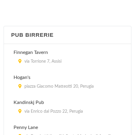
Cesarino
piazza IV Novembre 5, Perugia
PUB BIRRERIE
Da Angelo
località San Rufino in Campagna 35/C, Assisi
Finnegan Tavern
Da Boccione
via Torrione 7, Assisi
via San Gregorio 36, Assisi
Hogan's
Etrusca
piazza Giacomo Matteotti 20, Perugia
via Ulisse Rocchi 29/31, Perugia
Kandinskj Pub
Etruschetto
via Enrico dal Pozzo 22, Perugia
corso Garibaldi 17, Perugia
Penny Lane