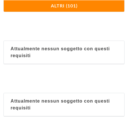
Bacco Felice
ALTRI (101)
via Garibaldi 73/A, Foligno
Bellavista
via Patrono d'Italia 140, Assisi
Attualmente nessun soggetto con questi
Bersaglio
requisiti
via Vittorio Emanuele Orlando 14, Citta di Castello
Buca di San Francesco
via Brizi 1, Assisi
Cacciatore
Attualmente nessun soggetto con questi
via Giulia 42, Spello
requisiti
Caffe' di Perugia