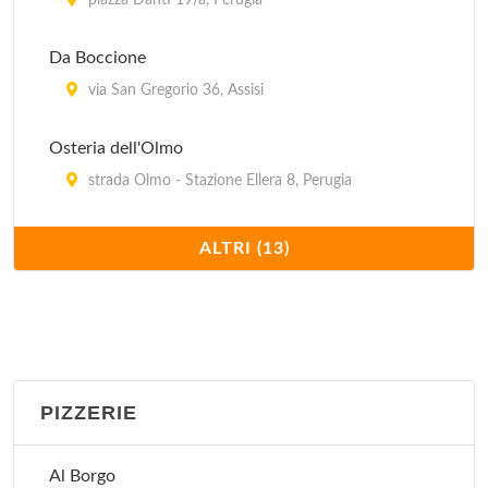
piazza Danti 19/a, Perugia
Da Boccione
via San Gregorio 36, Assisi
Osteria dell'Olmo
strada Olmo - Stazione Ellera 8, Perugia
Osteria il Gufo
ALTRI (13)
via della Viola 18, Perugia
Pallotta
vicolo della Volta Pinta , Assisi
PIZZERIE
San Pietro Enoteca e Osteria
via Borgo San Pietro 18/b, Assisi
Al Borgo