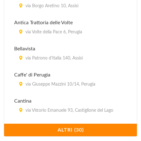
Sorella Luna
via Borgo Aretino 10, Assisi
via San Bernardino da Siena 28, Assisi
Antica Trattoria delle Volte
Trattoria da Mario il Rugantino
via Volte della Pace 6, Perugia
via Fabretti 95, Perugia
Bellavista
Trattoria degli Angeli
via Patrono d'Italia 140, Assisi
via Los Angeles 47, Assisi
Caffe' di Perugia
via Giuseppe Mazzini 10/14, Perugia
Cantina
via Vittorio Emanuele 93, Castiglione del Lago
Capri
ALTRI (30)
corso Cavour 28, Perugia