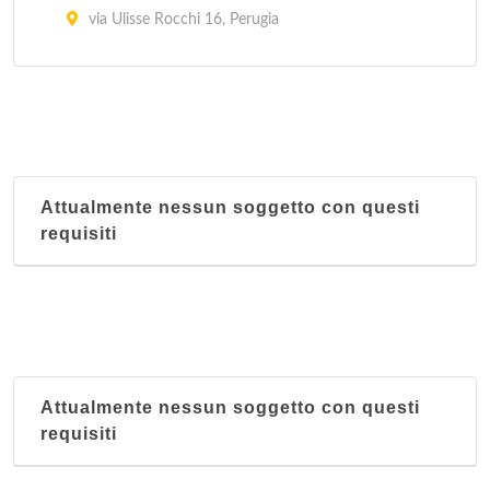
via Ulisse Rocchi 16, Perugia
Kandinskj Pub
via Enrico dal Pozzo 22, Perugia
San Pietro Enoteca e Osteria
via Borgo San Pietro 18/b, Assisi
Attualmente nessun soggetto con questi
requisiti
Attualmente nessun soggetto con questi
requisiti