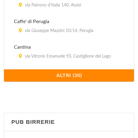
Trattoria degli Angeli
via Patrono d'Italia 140, Assisi
via Los Angeles 47, Assisi
Caffe' di Perugia
via Giuseppe Mazzini 10/14, Perugia
Cantina
via Vittorio Emanuele 93, Castiglione del Lago
Capri
ALTRI (30)
corso Cavour 28, Perugia
Cesarino
piazza IV Novembre 5, Perugia
PUB BIRRERIE
Da Angelo
località San Rufino in Campagna 35/C, Assisi