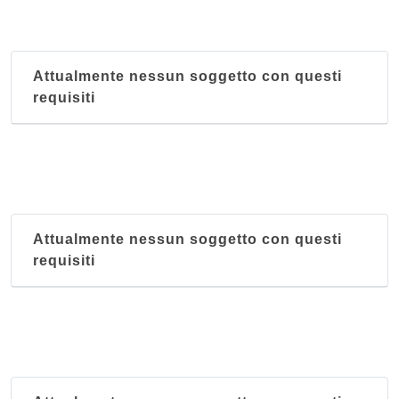
Bacco Felice
via Garibaldi 73/A, Foligno
Attualmente nessun soggetto con questi
Bellavista
requisiti
via Patrono d'Italia 140, Assisi
Bersaglio
via Vittorio Emanuele Orlando 14, Citta di Castello
Buca di San Francesco
Attualmente nessun soggetto con questi
via Brizi 1, Assisi
requisiti
Cacciatore
via Giulia 42, Spello