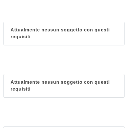
via Enrico dal Pozzo 22, Perugia
San Pietro Enoteca e Osteria
via Borgo San Pietro 18/b, Assisi
Attualmente nessun soggetto con questi
requisiti
Attualmente nessun soggetto con questi
requisiti