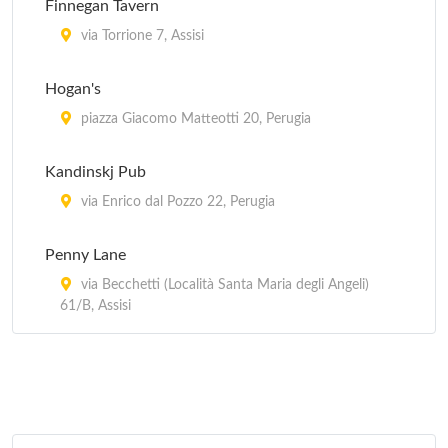
Finnegan Tavern
Da Boccione
via Torrione 7, Assisi
via San Gregorio 36, Assisi
Hogan's
Etrusca
piazza Giacomo Matteotti 20, Perugia
via Ulisse Rocchi 29/31, Perugia
Kandinskj Pub
Etruschetto
via Enrico dal Pozzo 22, Perugia
corso Garibaldi 17, Perugia
Penny Lane
via Becchetti (Località Santa Maria degli Angeli)
61/B, Assisi