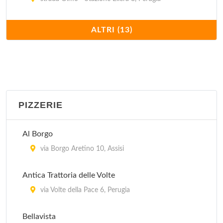
Osteria il Gufo
ALTRI (13)
via della Viola 18, Perugia
Pallotta
vicolo della Volta Pinta , Assisi
PIZZERIE
San Pietro Enoteca e Osteria
via Borgo San Pietro 18/b, Assisi
Al Borgo
Sorella Luna
via Borgo Aretino 10, Assisi
via San Bernardino da Siena 28, Assisi
Antica Trattoria delle Volte
Trattoria da Mario il Rugantino
via Volte della Pace 6, Perugia
via Fabretti 95, Perugia
Bellavista