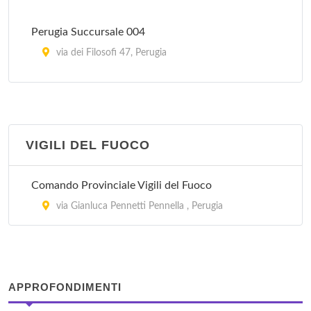
Perugia Succursale 004
via dei Filosofi 47, Perugia
Perugia Succursale 005
via Mario Angeloni 72/b, Perugia
VIGILI DEL FUOCO
Perugia Succursale 006
piazza dei Navigatori 34, Perugia
Comando Provinciale Vigili del Fuoco
Perugia Succursale 007
via Gianluca Pennetti Pennella , Perugia
strada Ponte D'Oddi 8, Perugia
Perugia Succursale 008
via della Concordia 63, Perugia
APPROFONDIMENTI