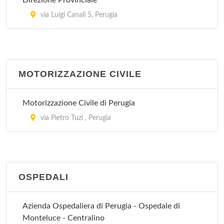
Direzione Provinciale
Guardia Medica - Perugia
via Luigi Canali 5, Perugia
piazzale Europa , Perugia
Guardia Medica Turistica
via San Bernardino da Siena , Assisi
MOTORIZZAZIONE CIVILE
Motorizzazione Civile di Perugia
via Pietro Tuzi , Perugia
OSPEDALI
Azienda Ospedaliera di Perugia - Ospedale di
Monteluce - Centralino