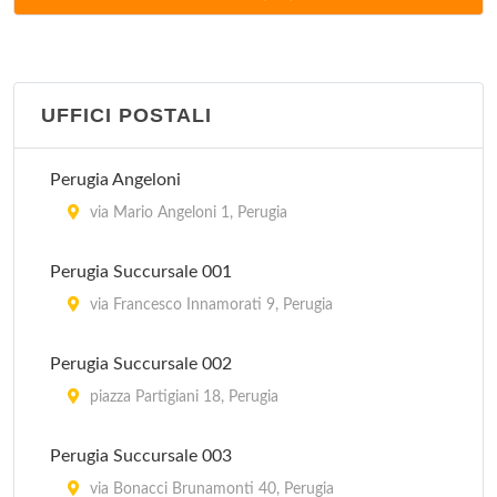
corso Cavour 126, Foligno
IAT
piazza del Comune 10, Assisi
UFFICI POSTALI
IAT
Perugia Angeloni
piazza Giuseppe Mazzini 10, Castiglione del Lago
via Mario Angeloni 1, Perugia
IAT
Perugia Succursale 001
piazza Giacomo Matteotti , Città di Castello
via Francesco Innamorati 9, Perugia
Pro Bastia
Perugia Succursale 002
piazza Giuseppe Mazzini 74, Bastia Umbra
piazza Partigiani 18, Perugia
Pro Loco
Perugia Succursale 003
via Trento e Trieste , Passignano sul Trasimeno
via Bonacci Brunamonti 40, Perugia