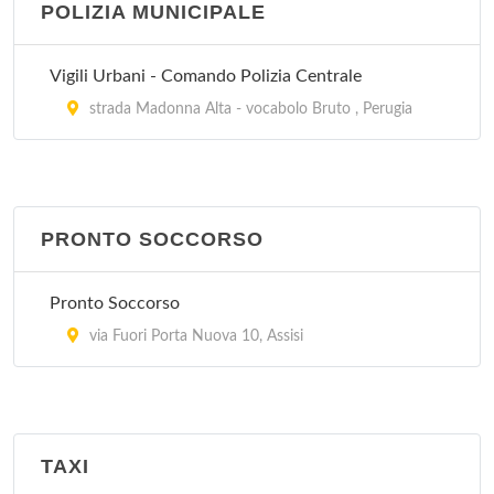
POLIZIA MUNICIPALE
Azienda Ospedaliera di Perugia e USL 2 - Centro
Vigili Urbani - Comando Polizia Centrale
Unificato di Prenotazione del Pozzo
strada Madonna Alta - vocabolo Bruto , Perugia
via del Pozzo , Perugia
Azienda Ospedaliera di Perugia e USL 2 - Centro
Unificato di Prenotazione di piazzale Europa
piazzale Europa , Perugia
PRONTO SOCCORSO
Pronto Soccorso
via Fuori Porta Nuova 10, Assisi
TAXI