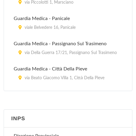
via Piccolotti 1, Marsciano
Guardia Medica - Panicale
viale Belvedere 16, Panicale
Guardia Medica - Passignano Sul Trasimeno
via Della Guerra 17/21, Passignano Sul Trasimeno
Guardia Medica - Città Della Pieve
via Beato Giacomo Villa 1, Città Della Pieve
Guardia Medica - Magione
via Della Guerra 17/21, Magione
INPS
Guardia Medica - Todi
via Matteotti Giacomo , Todi