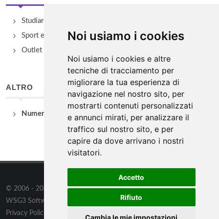
Studiare
Noi usiamo i cookies
Sport e Benessere
Outlet e spacci aziendali
Noi usiamo i cookies e altre
tecniche di tracciamento per
migliorare la tua esperienza di
ALTRO
navigazione nel nostro sito, per
mostrarti contenuti personalizzati
Numeri Utili
e annunci mirati, per analizzare il
traffico sul nostro sito, e per
capire da dove arrivano i nostri
visitatori.
Accetto
© 2006 - 2026
WSG3 STUDIO
tutti i diritti riservati. Powered by
Rifiuto
WSG3 Software
Privacy Policy
/
Preferenze sui Cookies
Cambia le mie impostazioni