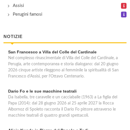
Perugia Succursale 009
Assisi
Strada Tuderte 56/bis, Perugia
Perugini famosi
Perugia Succursale 010
NOTIZIE
via Madonna Alta 85/a, Perugia
San Francesco a Villa del Colle del Cardinale
Nel complesso rinascimentale di Villa del Colle del Cardinale, a
Perugia, arte contemporanea e storia dialogano: dal 20 giugno
2026 cinque artiste rileggono al femminile la spiritualità di San
Francesco d'Assisi, per l'Ottavo Centenario.
Dario Fo e le sue macchine teatrali
Da Isabella, tre caravelle e un cacciaballe (1963) a La figlia del
Papa (2014): dal 28 giugno 2026 al 25 aprile 2027 la Rocca
Albornoz di Spoleto racconta il Dario Fo pittore attraverso le
macchine teatrali di quattro grandi spettacoli.