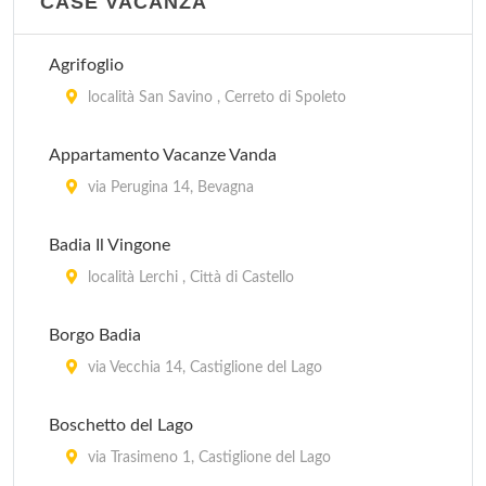
CASE VACANZA
sul Trasimeno
Agrifoglio
Fontemaggio
località San Savino , Cerreto di Spoleto
strada Eremo delle Carceri 8, Assisi
Appartamento Vacanze Vanda
Girasole
via Perugina 14, Bevagna
Località Petrognano, km 7 a Nord di Spoleto, verso
Montefalco , Spoleto
Badia Il Vingone
località Lerchi , Città di Castello
Il Collaccio
Località Castelvècchio, km 2 da Preci , Preci
Borgo Badia
via Vecchia 14, Castiglione del Lago
Il Rocolo
Strada Fontana 1/N, Perùgia
Boschetto del Lago
via Trasimeno 1, Castiglione del Lago