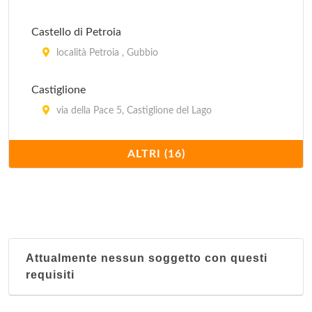
via Centrale Umbra 12, Bastia Umbra
Castello di Petroia
località Petroia , Gubbio
Castiglione
via della Pace 5, Castiglione del Lago
Costa del Loco Borgo Rurale
ALTRI (16)
località Costa del Loco , Collazzone
House Serena
località San Presto 89, Assisi
Attualmente nessun soggetto con questi
I Capricci di Merion
requisiti
via del Pozzo 21, Perugia