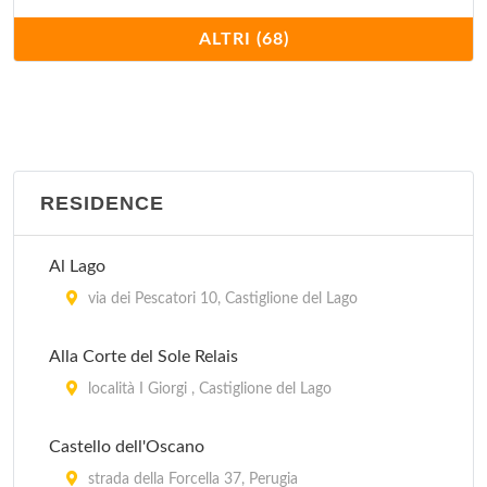
Casa Matilde
ALTRI (68)
località Torregrosso 19/A, Castel Ritaldi
Casa Rossa
via Case Sparse 28, Castel Ritaldi
RESIDENCE
Casale Baldelli
via Baldelli 9, Castiglione del Lago
Al Lago
Casale Boschetto
via dei Pescatori 10, Castiglione del Lago
strada Piedicolle 14, Collazzone
Alla Corte del Sole Relais
Casalfarneto
località I Giorgi , Castiglione del Lago
località Sterpeto 40, Assisi
Castello dell'Oscano
Casali della Ghisleria
strada della Forcella 37, Perugia