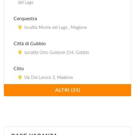
del Lago
Cerquestra
località Monte del Lago , Magione
Città di Gubbio
Località Orto Guidone 214, Gùbbio
Clito
Via Del Lavoro 2, Magione
ALTRI (31)
Eden park
Via Del Lavoro 16, Magione
Europa
A San Donato, S.S. 75 bis al km 64.3, km 2 da
Passignano sul Trasmeno, vicino al lago , Passignano