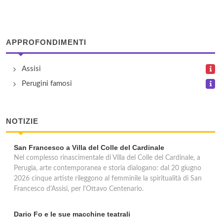
Il Palazzo
vocabolo Palazzo 107, Castiglione del Lago
APPROFONDIMENTI
Isola Verde
via Bruno Buozzi 74/76, Castiglione del Lago
Assisi
Perugini famosi
Le Quattro Stagioni
viale San Sisto 475, Perugia
NOTIZIE
San Francesco a Villa del Colle del Cardinale
Nel complesso rinascimentale di Villa del Colle del Cardinale, a
Perugia, arte contemporanea e storia dialogano: dal 20 giugno
2026 cinque artiste rileggono al femminile la spiritualità di San
Francesco d'Assisi, per l'Ottavo Centenario.
Dario Fo e le sue macchine teatrali