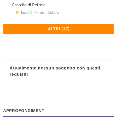
Castello di Petroia
località Petroia , Gubbio
Castiglione
ALTRI (17)
via della Pace 5, Castiglione del Lago
Costa del Loco Borgo Rurale
località Costa del Loco , Collazzone
Attualmente nessun soggetto con questi
House Serena
requisiti
località San Presto 89, Assisi
I Capricci di Merion
via del Pozzo 21, Perugia
APPROFONDIMENTI
Il Palazzo