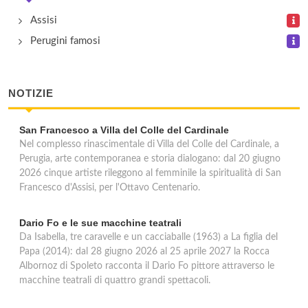
vocabolo Palazzo 107, Castiglione del Lago
Assisi
Perugini famosi
Isola Verde
via Bruno Buozzi 74/76, Castiglione del Lago
NOTIZIE
San Francesco a Villa del Colle del Cardinale
Nel complesso rinascimentale di Villa del Colle del Cardinale, a
Perugia, arte contemporanea e storia dialogano: dal 20 giugno
2026 cinque artiste rileggono al femminile la spiritualità di San
Francesco d'Assisi, per l'Ottavo Centenario.
Dario Fo e le sue macchine teatrali
Da Isabella, tre caravelle e un cacciaballe (1963) a La figlia del
Papa (2014): dal 28 giugno 2026 al 25 aprile 2027 la Rocca
Albornoz di Spoleto racconta il Dario Fo pittore attraverso le
macchine teatrali di quattro grandi spettacoli.