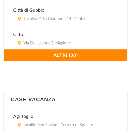
Città di Gubbio
Località Orto Guidone 214, Gùbbio
Clito
Via Del Lavoro 2, Magione
ALTRI (30)
Eden park
Via Del Lavoro 16, Magione
Europa
A San Donato, S.S. 75 bis al km 64.3, km 2 da
Passignano sul Trasmeno, vicino al lago , Passignano
CASE VACANZA
sul Trasimeno
Agrifoglio
Fontemaggio
località San Savino , Cerreto di Spoleto
strada Eremo delle Carceri 8, Assisi