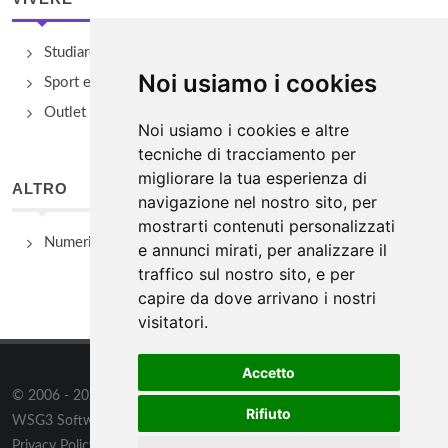
Studiare
Noi usiamo i cookies
Sport e Benessere
Outlet e spacci aziendali
Noi usiamo i cookies e altre
tecniche di tracciamento per
migliorare la tua esperienza di
ALTRO
navigazione nel nostro sito, per
mostrarti contenuti personalizzati
Numeri Utili
e annunci mirati, per analizzare il
traffico sul nostro sito, e per
capire da dove arrivano i nostri
visitatori.
Accetto
© 2006 - 2026
WSG3 STUDIO
tutti i diritti riservati. Powered by
Rifiuto
WSG3 Software
Privacy Policy
/
Preferenze sui Cookies