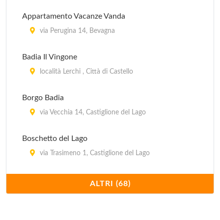
Appartamento Vacanze Vanda
Il Collaccio
via Perugina 14, Bevagna
Località Castelvècchio, km 2 da Preci , Preci
Badia Il Vingone
Il Rocolo
località Lerchi , Città di Castello
Strada Fontana 1/N, Perùgia
Borgo Badia
Internazionale Assisi
via Vecchia 14, Castiglione del Lago
via San Giovanni in Campiglione 110, Assisi
Boschetto del Lago
via Trasimeno 1, Castiglione del Lago
Casa Matilde
ALTRI (68)
località Torregrosso 19/A, Castel Ritaldi