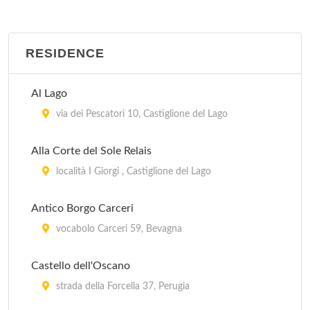
Casa Rossa
via Case Sparse 28, Castel Ritaldi
RESIDENCE
Casale Baldelli
via Baldelli 9, Castiglione del Lago
Al Lago
Casale Boschetto
via dei Pescatori 10, Castiglione del Lago
strada Piedicolle 14, Collazzone
Alla Corte del Sole Relais
Casalfarneto
località I Giorgi , Castiglione del Lago
località Sterpeto 40, Assisi
Antico Borgo Carceri
Casali della Ghisleria
vocabolo Carceri 59, Bevagna
via Centrale Umbra 12, Bastia Umbra
Castello dell'Oscano
strada della Forcella 37, Perugia