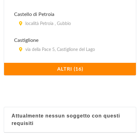
via Centrale Umbra 12, Bastia Umbra
Castello di Petroia
località Petroia , Gubbio
Castiglione
via della Pace 5, Castiglione del Lago
Costa del Loco Borgo Rurale
ALTRI (16)
località Costa del Loco , Collazzone
House Serena
località San Presto 89, Assisi
Attualmente nessun soggetto con questi
I Capricci di Merion
requisiti
via del Pozzo 21, Perugia