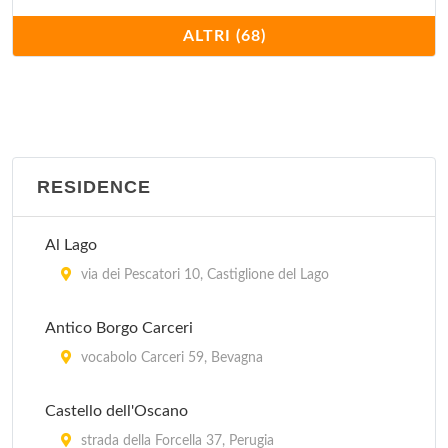
Casa Matilde
ALTRI (68)
località Torregrosso 19/A, Castel Ritaldi
Casa Rossa
via Case Sparse 28, Castel Ritaldi
RESIDENCE
Casale Baldelli
via Baldelli 9, Castiglione del Lago
Al Lago
Casale Boschetto
via dei Pescatori 10, Castiglione del Lago
strada Piedicolle 14, Collazzone
Antico Borgo Carceri
Casalfarneto
vocabolo Carceri 59, Bevagna
località Sterpeto 40, Assisi
Castello dell'Oscano
Casali della Ghisleria
strada della Forcella 37, Perugia