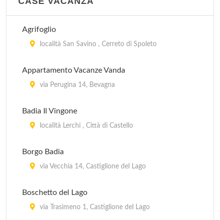
CASE VACANZA
sul Trasimeno
Agrifoglio
Fontemaggio
località San Savino , Cerreto di Spoleto
strada Eremo delle Carceri 8, Assisi
Appartamento Vacanze Vanda
Girasole
via Perugina 14, Bevagna
Località Petrognano, km 7 a Nord di Spoleto, verso
Montefalco , Spoleto
Badia Il Vingone
località Lerchi , Città di Castello
Il Collaccio
Località Castelvècchio, km 2 da Preci , Preci
Borgo Badia
via Vecchia 14, Castiglione del Lago
Il Rocolo
Strada Fontana 1/N, Perùgia
Boschetto del Lago
via Trasimeno 1, Castiglione del Lago