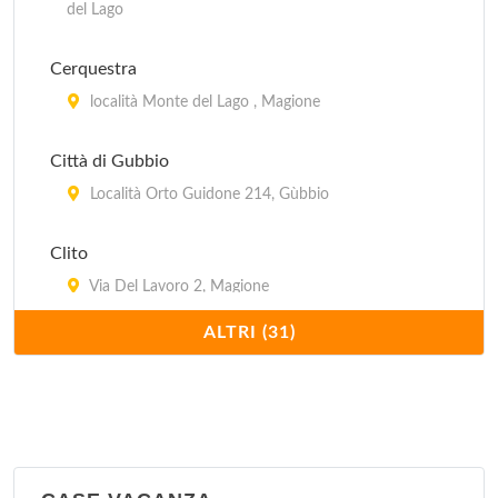
del Lago
Cerquestra
località Monte del Lago , Magione
Città di Gubbio
Località Orto Guidone 214, Gùbbio
Clito
Via Del Lavoro 2, Magione
ALTRI (31)
Eden park
Via Del Lavoro 16, Magione
Europa
A San Donato, S.S. 75 bis al km 64.3, km 2 da
Passignano sul Trasmeno, vicino al lago , Passignano