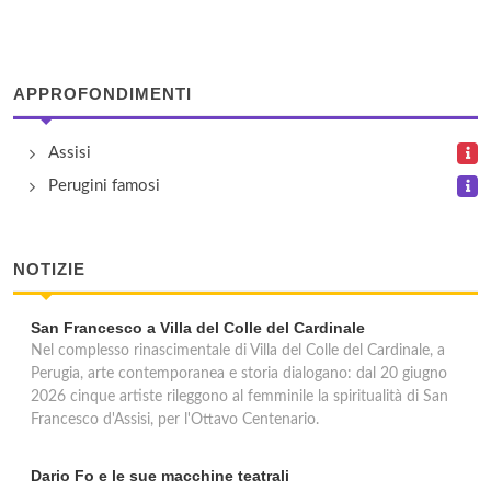
Il Palazzo
vocabolo Palazzo 107, Castiglione del Lago
APPROFONDIMENTI
Isola Verde
via Bruno Buozzi 74/76, Castiglione del Lago
Assisi
Perugini famosi
Le Quattro Stagioni
viale San Sisto 475, Perugia
NOTIZIE
San Francesco a Villa del Colle del Cardinale
Nel complesso rinascimentale di Villa del Colle del Cardinale, a
Perugia, arte contemporanea e storia dialogano: dal 20 giugno
2026 cinque artiste rileggono al femminile la spiritualità di San
Francesco d'Assisi, per l'Ottavo Centenario.
Dario Fo e le sue macchine teatrali