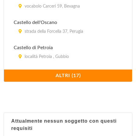
Casavecchia
vocabolo Carceri 59, Bevagna
vocabolo Casavecchia 35, Città di Castello
Castello dell'Oscano
strada della Forcella 37, Perugia
Castello di Petroia
località Petroia , Gubbio
Castiglione
ALTRI (17)
via della Pace 5, Castiglione del Lago
Costa del Loco Borgo Rurale
località Costa del Loco , Collazzone
Attualmente nessun soggetto con questi
House Serena
requisiti
località San Presto 89, Assisi