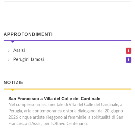
I Capricci di Merion
via del Pozzo 21, Perugia
APPROFONDIMENTI
Il Palazzo
vocabolo Palazzo 107, Castiglione del Lago
Assisi
Perugini famosi
Isola Verde
via Bruno Buozzi 74/76, Castiglione del Lago
NOTIZIE
San Francesco a Villa del Colle del Cardinale
Nel complesso rinascimentale di Villa del Colle del Cardinale, a
Perugia, arte contemporanea e storia dialogano: dal 20 giugno
2026 cinque artiste rileggono al femminile la spiritualità di San
Francesco d'Assisi, per l'Ottavo Centenario.