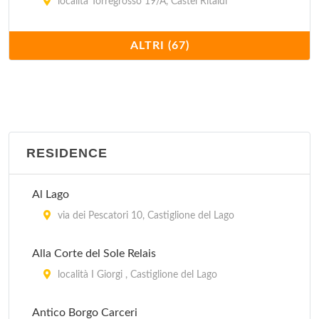
località Torregrosso 19/A, Castel Ritaldi
Casa Rossa
ALTRI (67)
via Case Sparse 28, Castel Ritaldi
Casale Baldelli
via Baldelli 9, Castiglione del Lago
RESIDENCE
Casale Boschetto
strada Piedicolle 14, Collazzone
Al Lago
Casalfarneto
via dei Pescatori 10, Castiglione del Lago
località Sterpeto 40, Assisi
Alla Corte del Sole Relais
Casali della Ghisleria
località I Giorgi , Castiglione del Lago
via Centrale Umbra 12, Bastia Umbra
Antico Borgo Carceri