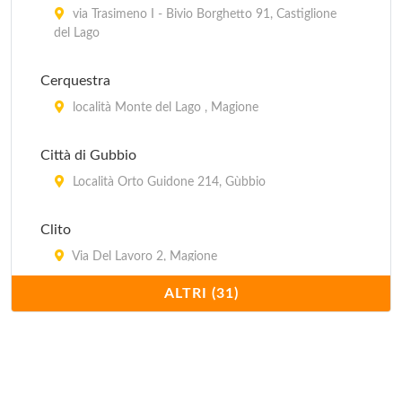
via Trasimeno I - Bivio Borghetto 91, Castiglione
del Lago
Cerquestra
località Monte del Lago , Magione
Città di Gubbio
Località Orto Guidone 214, Gùbbio
Clito
Via Del Lavoro 2, Magione
ALTRI (31)
Eden park
Via Del Lavoro 16, Magione
Europa