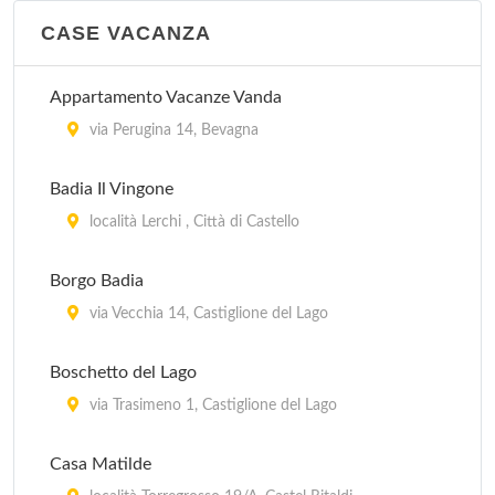
A San Donato, S.S. 75 bis al km 64.3, km 2 da
Passignano sul Trasmeno, vicino al lago , Passignano
CASE VACANZA
sul Trasimeno
Appartamento Vacanze Vanda
Fontemaggio
via Perugina 14, Bevagna
strada Eremo delle Carceri 8, Assisi
Badia Il Vingone
Girasole
località Lerchi , Città di Castello
Località Petrognano, km 7 a Nord di Spoleto, verso
Montefalco , Spoleto
Borgo Badia
via Vecchia 14, Castiglione del Lago
Il Collaccio
Località Castelvècchio, km 2 da Preci , Preci
Boschetto del Lago
via Trasimeno 1, Castiglione del Lago
Il Rocolo
Strada Fontana 1/N, Perùgia
Casa Matilde