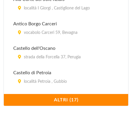
Casalfarneto
località I Giorgi , Castiglione del Lago
località Sterpeto 40, Assisi
Antico Borgo Carceri
Casali della Ghisleria
vocabolo Carceri 59, Bevagna
via Centrale Umbra 12, Bastia Umbra
Castello dell'Oscano
strada della Forcella 37, Perugia
Castello di Petroia
località Petroia , Gubbio
Castiglione
ALTRI (17)
via della Pace 5, Castiglione del Lago
Costa del Loco Borgo Rurale
località Costa del Loco , Collazzone