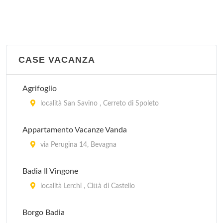
A San Donato, S.S. 75 bis al km 64.3, km 2 da
Passignano sul Trasmeno, vicino al lago , Passignano
sul Trasimeno
Fontemaggio
CASE VACANZA
strada Eremo delle Carceri 8, Assisi
Agrifoglio
Girasole
località San Savino , Cerreto di Spoleto
Località Petrognano, km 7 a Nord di Spoleto, verso
Montefalco , Spoleto
Appartamento Vacanze Vanda
via Perugina 14, Bevagna
Il Collaccio
Località Castelvècchio, km 2 da Preci , Preci
Badia Il Vingone
località Lerchi , Città di Castello
Il Rocolo
Strada Fontana 1/N, Perùgia
Borgo Badia