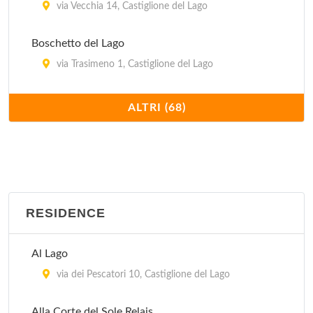
via Vecchia 14, Castiglione del Lago
Internazionale Assisi
via San Giovanni in Campiglione 110, Assisi
Boschetto del Lago
via Trasimeno 1, Castiglione del Lago
Casa Matilde
ALTRI (68)
località Torregrosso 19/A, Castel Ritaldi
Casa Rossa
via Case Sparse 28, Castel Ritaldi
RESIDENCE
Casale Baldelli
via Baldelli 9, Castiglione del Lago
Al Lago
Casale Boschetto
via dei Pescatori 10, Castiglione del Lago
strada Piedicolle 14, Collazzone
Alla Corte del Sole Relais