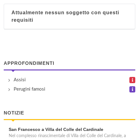
Attualmente nessun soggetto con questi
House Serena
requisiti
località San Presto 89, Assisi
I Capricci di Merion
via del Pozzo 21, Perugia
APPROFONDIMENTI
Il Palazzo
vocabolo Palazzo 107, Castiglione del Lago
Assisi
Perugini famosi
Isola Verde
via Bruno Buozzi 74/76, Castiglione del Lago
NOTIZIE
San Francesco a Villa del Colle del Cardinale
Nel complesso rinascimentale di Villa del Colle del Cardinale, a