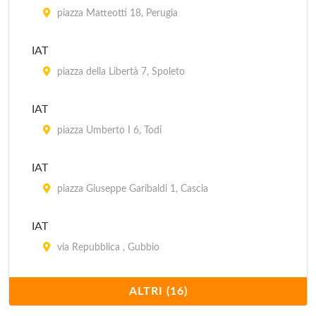
piazza Matteotti 18, Perugia
IAT
piazza della Libertà 7, Spoleto
IAT
piazza Umberto I 6, Todi
IAT
piazza Giuseppe Garibaldi 1, Cascia
IAT
via Repubblica , Gubbio
IAT
ALTRI (16)
corso Cavour 126, Foligno