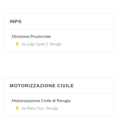
Guardia Medica - Todi
via Matteotti Giacomo , Todi
INPS
Guardia Medica - Perugia
Direzione Provinciale
piazzale Europa , Perugia
via Luigi Canali 5, Perugia
Guardia Medica Turistica
via San Bernardino da Siena , Assisi
MOTORIZZAZIONE CIVILE
Motorizzazione Civile di Perugia
via Pietro Tuzi , Perugia