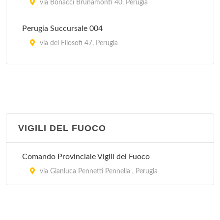
via Bonacci Brunamonti 40, Perugia
Perugia Succursale 004
via dei Filosofi 47, Perugia
Perugia Succursale 005
via Mario Angeloni 72/b, Perugia
Perugia Succursale 006
piazza dei Navigatori 34, Perugia
VIGILI DEL FUOCO
Perugia Succursale 007
Comando Provinciale Vigili del Fuoco
strada Ponte D'Oddi 8, Perugia
via Gianluca Pennetti Pennella , Perugia
Perugia Succursale 008
via della Concordia 63, Perugia