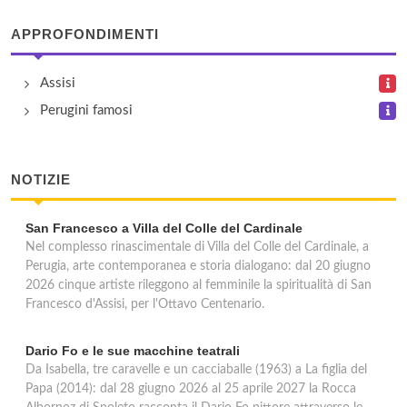
Perugia Succursale 009
APPROFONDIMENTI
Strada Tuderte 56/bis, Perugia
Assisi
Perugia Succursale 010
Perugini famosi
via Madonna Alta 85/a, Perugia
NOTIZIE
San Francesco a Villa del Colle del Cardinale
Nel complesso rinascimentale di Villa del Colle del Cardinale, a
Perugia, arte contemporanea e storia dialogano: dal 20 giugno
2026 cinque artiste rileggono al femminile la spiritualità di San
Francesco d'Assisi, per l'Ottavo Centenario.
Dario Fo e le sue macchine teatrali
Da Isabella, tre caravelle e un cacciaballe (1963) a La figlia del
Papa (2014): dal 28 giugno 2026 al 25 aprile 2027 la Rocca