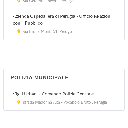
via Gerardo Dottori , Perugia
Azienda Ospedaliera di Perugia - Ufficio Relazioni
con il Pubblico
via Bruna Monti 51, Perugia
Azienda Ospedaliera di Perugia e USL 2 - Centro
Unificato di Prenotazione del Pozzo
via del Pozzo , Perugia
POLIZIA MUNICIPALE
Azienda Ospedaliera di Perugia e USL 2 - Centro
Unificato di Prenotazione di piazzale Europa
piazzale Europa , Perugia
Vigili Urbani - Comando Polizia Centrale
strada Madonna Alta - vocabolo Bruto , Perugia