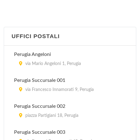
IAT
piazza del Comune 10, Assisi
UFFICI POSTALI
IAT
piazza Giuseppe Mazzini 10, Castiglione del Lago
Perugia Angeloni
IAT
via Mario Angeloni 1, Perugia
piazza Giacomo Matteotti , Città di Castello
Perugia Succursale 001
Pro Bastia
via Francesco Innamorati 9, Perugia
piazza Giuseppe Mazzini 74, Bastia Umbra
Perugia Succursale 002
Pro Loco
piazza Partigiani 18, Perugia
via Trento e Trieste , Passignano sul Trasimeno
Perugia Succursale 003