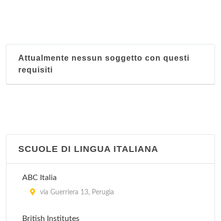
via Guardabassi 10, Perugia
Biblioteca Comunale
piazza del Grano , Foligno
Attualmente nessun soggetto con questi
requisiti
Biblioteca Comunale
via Europa Unita 1, Campello sul Clitunno
Biblioteca Comunale
via Scigliano 3, Castel Ritaldi
SCUOLE DI LINGUA ITALIANA
Biblioteca Comunale
piazza del Comune , Montefalco
ABC Italia
via Guerriera 13, Perugia
Biblioteca Comunale
colle di Nocera Umbra , Nocera Umbra
British Institutes