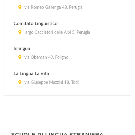
via Romeo Gallenga 48, Perugia
Comitato Linguistico
largo Cacciatori delle Alpi 5, Perugia
Inlingua
via Oberdan 49, Foligno
La Lingua La Vita
via Giuseppe Mazzini 18, Todi
Lingua +
via Undici Settembre 43, Città di Castello
SCUOLE DI LINGUA STRANIERA