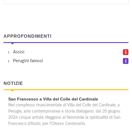
Instituto Velazquez
via Fratelli Cairoli 9, Gualdo Tadino
Lingua +
APPROFONDIMENTI
via Undici Settembre 43, Città di Castello
Assisi
Polyglot - Palestra Linguistica
Perugini famosi
via Romeo Gallenga 2, Perugia
Wall Street Institute
NOTIZIE
viale Orazio Antinori 1/3, Perugia
San Francesco a Villa del Colle del Cardinale
Nel complesso rinascimentale di Villa del Colle del Cardinale, a
Perugia, arte contemporanea e storia dialogano: dal 20 giugno
2026 cinque artiste rileggono al femminile la spiritualità di San
Francesco d'Assisi, per l'Ottavo Centenario.