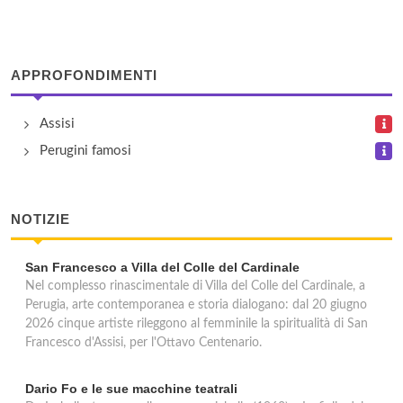
via Fratelli Cairoli 9, Gualdo Tadino
Lingua +
APPROFONDIMENTI
via Undici Settembre 43, Città di Castello
Assisi
Polyglot - Palestra Linguistica
Perugini famosi
via Romeo Gallenga 2, Perugia
Wall Street Institute
NOTIZIE
viale Orazio Antinori 1/3, Perugia
San Francesco a Villa del Colle del Cardinale
Nel complesso rinascimentale di Villa del Colle del Cardinale, a
Perugia, arte contemporanea e storia dialogano: dal 20 giugno
2026 cinque artiste rileggono al femminile la spiritualità di San
Francesco d'Assisi, per l'Ottavo Centenario.
Dario Fo e le sue macchine teatrali