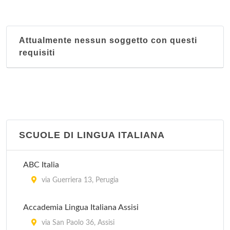
Biblioteca Comunale
piazza del Grano , Foligno
Attualmente nessun soggetto con questi
requisiti
Biblioteca Comunale
via Europa Unita 1, Campello sul Clitunno
Biblioteca Comunale
via Scigliano 3, Castel Ritaldi
SCUOLE DI LINGUA ITALIANA
Biblioteca Comunale
piazza del Comune , Montefalco
ABC Italia
via Guerriera 13, Perugia
Biblioteca Comunale
colle di Nocera Umbra , Nocera Umbra
Accademia Lingua Italiana Assisi
via San Paolo 36, Assisi