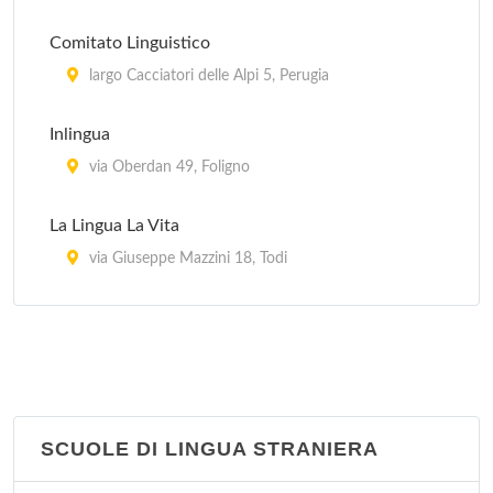
Comitato Linguistico
largo Cacciatori delle Alpi 5, Perugia
Inlingua
via Oberdan 49, Foligno
La Lingua La Vita
via Giuseppe Mazzini 18, Todi
Lingua +
via Undici Settembre 43, Città di Castello
SCUOLE DI LINGUA STRANIERA