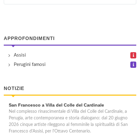
Inlingua
via Oberdan 49, Foligno
Instituto Velazquez
APPROFONDIMENTI
via Fratelli Cairoli 9, Gualdo Tadino
Assisi
Lingua +
Perugini famosi
via Undici Settembre 43, Città di Castello
Polyglot - Palestra Linguistica
NOTIZIE
via Romeo Gallenga 2, Perugia
San Francesco a Villa del Colle del Cardinale
Wall Street Institute
Nel complesso rinascimentale di Villa del Colle del Cardinale, a
Perugia, arte contemporanea e storia dialogano: dal 20 giugno
viale Orazio Antinori 1/3, Perugia
2026 cinque artiste rileggono al femminile la spiritualità di San
Francesco d'Assisi, per l'Ottavo Centenario.