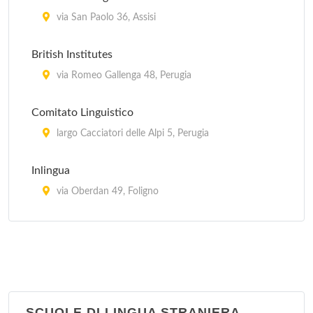
via San Paolo 36, Assisi
British Institutes
via Romeo Gallenga 48, Perugia
Comitato Linguistico
largo Cacciatori delle Alpi 5, Perugia
Inlingua
via Oberdan 49, Foligno
La Lingua La Vita
via Giuseppe Mazzini 18, Todi
Lingua +
via Undici Settembre 43, Città di Castello
SCUOLE DI LINGUA STRANIERA