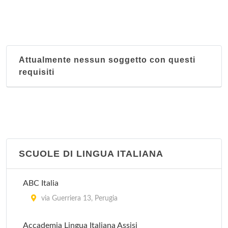
piazza del Grano , Foligno
Biblioteca Comunale
via Europa Unita 1, Campello sul Clitunno
Attualmente nessun soggetto con questi
requisiti
Biblioteca Comunale
via Scigliano 3, Castel Ritaldi
Biblioteca Comunale
piazza del Comune , Montefalco
SCUOLE DI LINGUA ITALIANA
Biblioteca Comunale
colle di Nocera Umbra , Nocera Umbra
ABC Italia
via Guerriera 13, Perugia
Biblioteca Comunale
via Giuseppe Garibaldi , Spello
Accademia Lingua Italiana Assisi