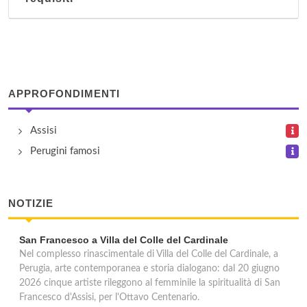
Rocca Albornoziana
piazza Campello 1, Spoleto
Teatro Romano
via Don Minzoni , Gubbio
APPROFONDIMENTI
Tempietto sul Clitunno
Assisi
via Flaminia km 139, Campello sul Clitunno
Perugini famosi
Tomba con volte a botte
NOTIZIE
località Colle , Bettona
San Francesco a Villa del Colle del Cardinale
Nel complesso rinascimentale di Villa del Colle del Cardinale, a
Perugia, arte contemporanea e storia dialogano: dal 20 giugno
2026 cinque artiste rileggono al femminile la spiritualità di San
Francesco d'Assisi, per l'Ottavo Centenario.