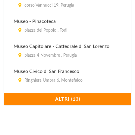
via della Torre 10, Corciano
corso Vannucci 19, Perugia
Centro per l'Arte Contemporanea La Rocca
Museo - Pinacoteca
Piazza Fortebraccio , Umbertide
piazza del Popolo , Todi
Collezione Antonio Verri e Paolo De Simone
Museo Capitolare - Cattedrale di San Lorenzo
via Guglielmo Marconi , Città della Pieve
piazza 4 Novembre , Perugia
Museo Civico di San Francesco
Ringhiera Umbra 6, Montefalco
Museo Civico e Pinacoteca Comunale
ALTRI (13)
Piazza Grande , Gubbio
Palazzo Trinci Pinacoteca Civica
Piazza della Repubblica , Foligno