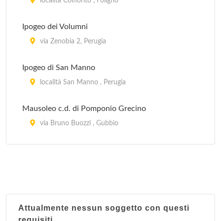
località Colfiorito , Foligno
Ipogeo dei Volumni
via Zenobia 2, Perugia
Ipogeo di San Manno
località San Manno , Perugia
Mausoleo c.d. di Pomponio Grecino
via Bruno Buozzi , Gubbio
Pozzo Etrusco di Via Caporali
via Caporali , Perugia
Pozzo Etrusco Sorbello
piazza Danti 18, Perugia
Attualmente nessun soggetto con questi
requisiti