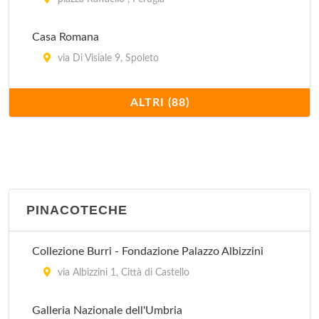
Casa Romana
via Di Visiale 9, Spoleto
Centro della Scienza Perugia Officina per la Scienza
ALTRI (88)
e la Tecnologia – POST
via del Melo 34, Perugia
Centro delle Tradizioni Popolari
località Garavelle , Città di Castello
PINACOTECHE
Centro di Documentazione Permanente su Annibale
e la Battaglia del Trasimeno
Collezione Burri - Fondazione Palazzo Albizzini
via Ritorta 1, Tuoro sul Trasimeno
via Albizzini 1, Città di Castello
Centro di Valorizzazione dei Prodotti Tipici
Galleria Nazionale dell'Umbria