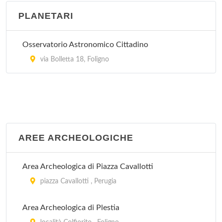
PLANETARI
Pinacoteca Civica
piazza Giacomo Matteotti 10, Spello
Osservatorio Astronomico Cittadino
Pinacoteca Comunale
via Bolletta 18, Foligno
via San Francesco 10, Assisi
Pinacoteca Comunale
piazza Cavour 3, Bettona
AREE ARCHEOLOGICHE
Pinacoteca Comunale
via della Cannoniera 22/a, Città di Castello
Area Archeologica di Piazza Cavallotti
piazza Cavallotti , Perugia
Area Archeologica di Plestia