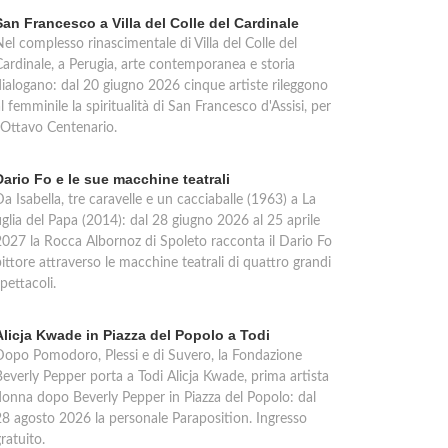
San Francesco a Villa del Colle del Cardinale
el complesso rinascimentale di Villa del Colle del
Cardinale, a Perugia, arte contemporanea e storia
dialogano: dal 20 giugno 2026 cinque artiste rileggono
l femminile la spiritualità di San Francesco d'Assisi, per
l'Ottavo Centenario.
Dario Fo e le sue macchine teatrali
a Isabella, tre caravelle e un cacciaballe (1963) a La
iglia del Papa (2014): dal 28 giugno 2026 al 25 aprile
2027 la Rocca Albornoz di Spoleto racconta il Dario Fo
ittore attraverso le macchine teatrali di quattro grandi
pettacoli.
Alicja Kwade in Piazza del Popolo a Todi
Dopo Pomodoro, Plessi e di Suvero, la Fondazione
Beverly Pepper porta a Todi Alicja Kwade, prima artista
donna dopo Beverly Pepper in Piazza del Popolo: dal
28 agosto 2026 la personale Paraposition. Ingresso
ratuito.