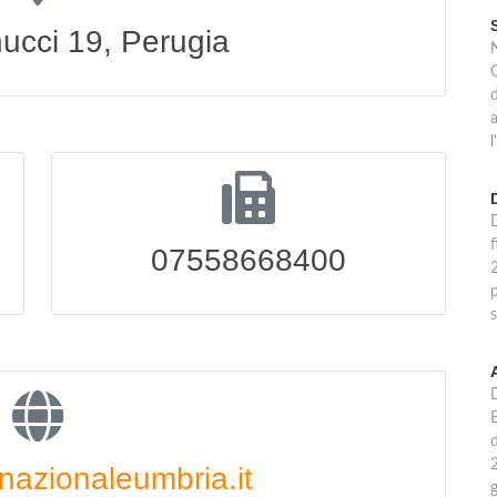
ucci 19, Perugia
N
a
D
f
07558668400
p
s
nazionaleumbria.it
g