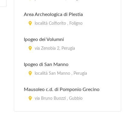
Pinacoteca Comunale
Area Archeologica di Plestia
via San Francesco 10, Assisi
località Colfiorito , Foligno
Pinacoteca Comunale
Ipogeo dei Volumni
piazza Cavour 3, Bettona
via Zenobia 2, Perugia
Pinacoteca Comunale
Ipogeo di San Manno
via della Cannoniera 22/a, Città di
località San Manno , Perugia
Castello
Mausoleo c.d. di Pomponio Grecino
via Bruno Buozzi , Gubbio
Pozzo Etrusco di Via Caporali
via Caporali , Perugia