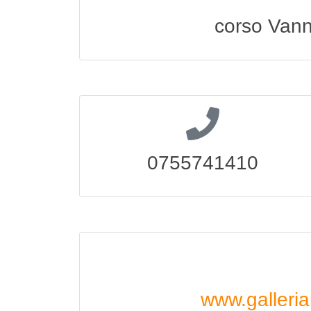
corso Vann
0755741410
www.galleria