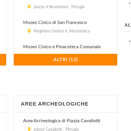
piazza 4 Novembre , Perugia
Museo Civico di San Francesco
A
Ringhiera Umbra 6, Montefalco
Museo Civico e Pinacoteca Comunale
Piazza Grande , Gubbio
ALTRI (13)
Museo dell'Accademia delle Belle Arti
piazza San Francesco al Prato 5, Perugia
Palazzo Trinci Pinacoteca Civica
AREE ARCHEOLOGICHE
Piazza della Repubblica , Foligno
Pinacoteca Civica
Area Archeologica di Piazza Cavallotti
piazza Giacomo Matteotti 10, Spello
piazza Cavallotti , Perugia