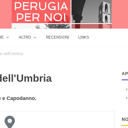
RE
ALTRO
RECENSIONI
LINKS
le dell'Umbria
AP
dell'Umbria
le e Capodanno.
NO