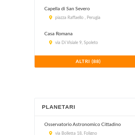
Capella di San Severo
piazza Raffaello , Perugia
Casa Romana
via Di Visiale 9, Spoleto
Centro della Scienza Perugia Officina per
ALTRI (88)
la Scienza e la Tecnologia – POST
via del Melo 34, Perugia
Centro delle Tradizioni Popolari
località Garavelle , Città di Castello
PLANETARI
Centro di Documentazione Permanente
su Annibale e la Battaglia del Trasimeno
Osservatorio Astronomico Cittadino
via Ritorta 1, Tuoro sul Trasimeno
via Bolletta 18, Foligno