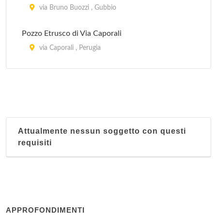
via Bruno Buozzi , Gubbio
Pozzo Etrusco di Via Caporali
via Caporali , Perugia
Pozzo Etrusco Sorbello
piazza Danti 18, Perugia
Rocca Albornoziana
piazza Campello 1, Spoleto
Attualmente nessun soggetto con questi
requisiti
Teatro Romano
via Don Minzoni , Gubbio
Tempietto sul Clitunno
via Flaminia km 139, Campello sul Clitunno
APPROFONDIMENTI