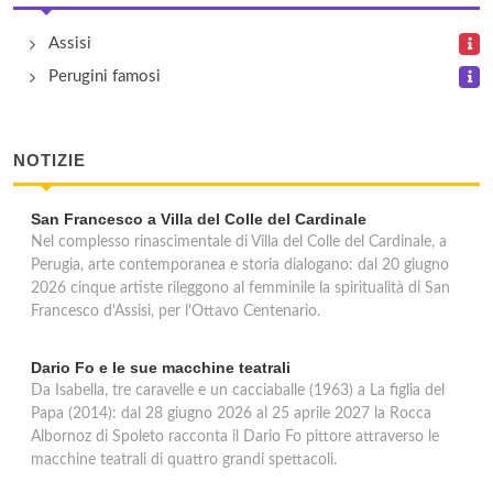
Tomba con volte a botte
Assisi
località Colle , Bettona
Perugini famosi
NOTIZIE
San Francesco a Villa del Colle del Cardinale
Nel complesso rinascimentale di Villa del Colle del Cardinale, a
Perugia, arte contemporanea e storia dialogano: dal 20 giugno
2026 cinque artiste rileggono al femminile la spiritualità di San
Francesco d'Assisi, per l'Ottavo Centenario.
Dario Fo e le sue macchine teatrali
Da Isabella, tre caravelle e un cacciaballe (1963) a La figlia del
Papa (2014): dal 28 giugno 2026 al 25 aprile 2027 la Rocca
Albornoz di Spoleto racconta il Dario Fo pittore attraverso le
macchine teatrali di quattro grandi spettacoli.