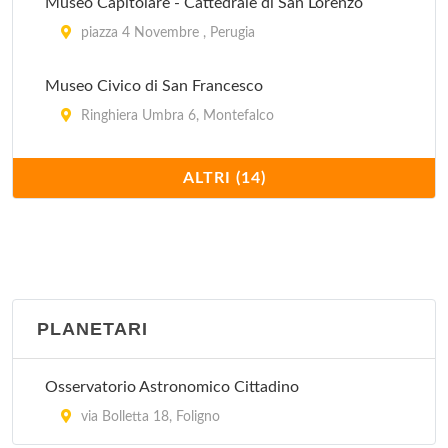
Museo Capitolare - Cattedrale di San Lorenzo
via Guglielmo Marconi , Città della Pieve
piazza 4 Novembre , Perugia
Museo Civico di San Francesco
Ringhiera Umbra 6, Montefalco
Museo Civico e Pinacoteca Comunale
ALTRI (14)
Piazza Grande , Gubbio
Museo dell'Accademia delle Belle Arti
piazza San Francesco al Prato 5, Perugia
PLANETARI
Palazzo Trinci Pinacoteca Civica
Piazza della Repubblica , Foligno
Osservatorio Astronomico Cittadino
Pinacoteca Civica
via Bolletta 18, Foligno