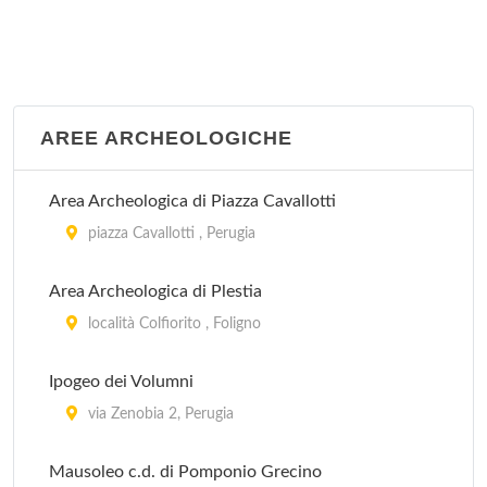
piazza Giacomo Matteotti 10, Spello
Pinacoteca Comunale
via San Francesco 10, Assisi
AREE ARCHEOLOGICHE
Pinacoteca Comunale
piazza Cavour 3, Bettona
Area Archeologica di Piazza Cavallotti
piazza Cavallotti , Perugia
Area Archeologica di Plestia
località Colfiorito , Foligno
Ipogeo dei Volumni
via Zenobia 2, Perugia
Mausoleo c.d. di Pomponio Grecino