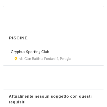
Jumping Club
via Pergolesi 121/F, Perugia - Localita' San Sisto
New Wellness
strada delle Fratte 2/L, Perugia
PISCINE
Onip's Club
Gryphus Sporting Club
via Angelo Morettini 15, Perugia
via Gian Battista Pontani 4, Perugia
Planet Body Fitness Club
strada dei Loggi 7, Perugia - Localita' Ponte San
Giovanni
Unione Sportiva Braccio Fortebraccio
Attualmente nessun soggetto con questi
strada Cappuccinelli 5/f, Perugia
requisiti