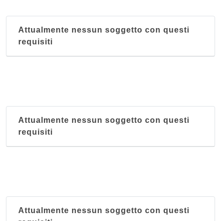
Planet Body Fitness Club
strada dei Loggi 7, Perugia - Localita' Ponte San
Attualmente nessun soggetto con questi
Giovanni
requisiti
Unione Sportiva Braccio Fortebraccio
strada Cappuccinelli 5/f, Perugia
Attualmente nessun soggetto con questi
requisiti
Attualmente nessun soggetto con questi