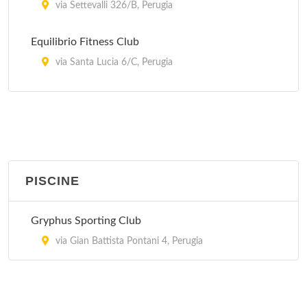
via Settevalli 326/B, Perugia
Equilibrio Fitness Club
via Santa Lucia 6/C, Perugia
Gryphus Sporting Club
via Gian Battista Pontani 4, Perugia
Jumping Club
via Pergolesi 121/F, Perugia - Localita' San Sisto
PISCINE
New Wellness
Gryphus Sporting Club
strada delle Fratte 2/L, Perugia
via Gian Battista Pontani 4, Perugia
Onip's Club
via Angelo Morettini 15, Perugia