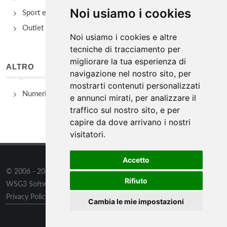
Noi usiamo i cookies
Sport e Benessere
Outlet e spacci aziendali
Noi usiamo i cookies e altre
tecniche di tracciamento per
migliorare la tua esperienza di
ALTRO
navigazione nel nostro sito, per
mostrarti contenuti personalizzati
Numeri Utili
e annunci mirati, per analizzare il
traffico sul nostro sito, e per
capire da dove arrivano i nostri
visitatori.
Accetto
© 2006 - 2026
WSG3 STUDIO
tutti i diritti riservati. Powered by
Rifiuto
WSG3 Software
Privacy Policy
/
Preferenze sui Cookies
Cambia le mie impostazioni
Informazioni
/
Contatti
/
Sitemap