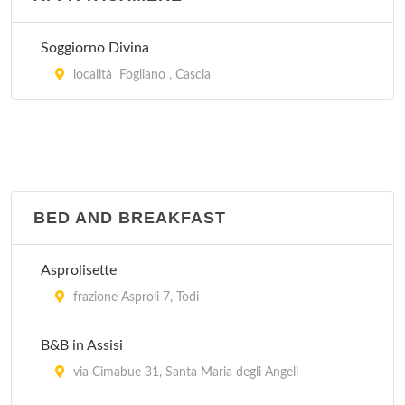
Ostello Internazionale per la Gioventù Mario
Soggiorno Divina
Spagnoli
località Fogliano , Cascia
via Cortonese 4, Perugia
Ostello Norcia
via Ufente 1/b, Norcia
BED AND BREAKFAST
Ostello per la Gioventù Pierantoni
via Pierantoni 23, Foligno
Asprolisette
Ostello San Donato
frazione Asproli 7, Todi
Località San Donato 06060, Moiano
B&B in Assisi
via Cimabue 31, Santa Maria degli Angeli