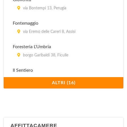
Alla Corte del Sole Relais
via Bontempi 13, Perugia
località I Giorgi , Petrignano del Lago
Fontemaggio
Altavilla
via Eremo delle Careri 8, Assisi
via Mancinelli 2, Spello
Foresteria L'Umbria
borgo Garibaldi 38, Ficulle
Il Sentiero
via del Colle , Poggiodomo
ALTRI (16)
Ostello della Pace
via di Valecchie 177, Assisi
Ostello Internazionale Il Poggio
AFFITTACAMERE
località Isola Polvese , Castiglione del Lago