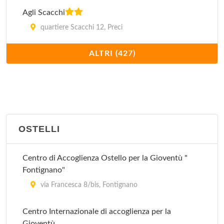
Agli Scacchi
quartiere Scacchi 12, Preci
ALTRI (427)
Al Poggio dei Papi - Villaggio Albergo
via San Litardo 8, Città della Pieve
Albornoz Palace Hotel
viale Matteotti , Spoleto
OSTELLI
Alexander
piazza Chiesa Nuova 6, Assisi
Centro di Accoglienza Ostello per la Gioventù "
Fontignano"
Ali sul Lago - Villaggio Albergo
via Francesca 8/bis, Fontignano
via della Concordia 22, Magione
Centro Internazionale di accoglienza per la
Gioventù