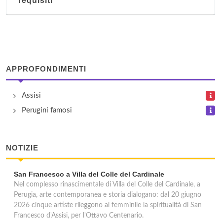
requisiti
località Passerina 3, Città di Castello
Il Laghetto
strada Santa Lucia 6d/19, Perugia
APPROFONDIMENTI
Il Terrazzo
via Cappelletta 5, Valtopina
Assisi
Perugini famosi
La Piazzetta
vicolo del Moro 5, Bettona
NOTIZIE
San Francesco a Villa del Colle del Cardinale
Nel complesso rinascimentale di Villa del Colle del Cardinale, a
Perugia, arte contemporanea e storia dialogano: dal 20 giugno
2026 cinque artiste rileggono al femminile la spiritualità di San
Francesco d'Assisi, per l'Ottavo Centenario.