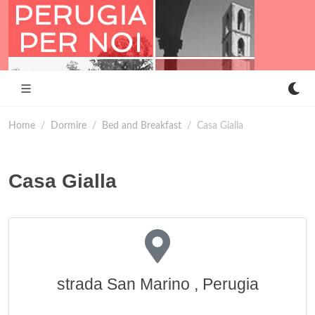
Home
Dormire
Bed and Breakfast
Casa Gialla
Casa Gialla
strada San Marino , Perugia