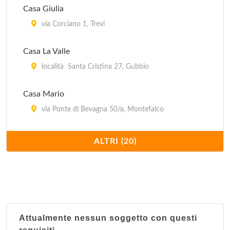
Casa Giulia
via Corciano 1, Trevi
Casa La Valle
località Santa Cristina 27, Gubbio
Casa Mario
via Ponte di Bevagna 50/a, Montefalco
Fiori di Campo
ALTRI (20)
strada Montepacciano 2v, Gubbio
Il Caminetto
via 2 Giugno 6, Spello
Attualmente nessun soggetto con questi
Il Cardo