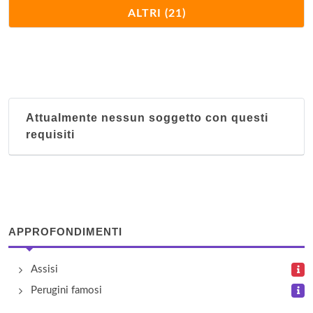
Casa Mario
ALTRI (21)
via Ponte di Bevagna 50/a, Montefalco
Fiori di Campo
strada Montepacciano 2v, Gubbio
Attualmente nessun soggetto con questi
Il Caminetto
requisiti
via 2 Giugno 6, Spello
Il Cardo
località Passerina 3, Città di Castello
APPROFONDIMENTI
Il Laghetto
strada Santa Lucia 6d/19, Perugia
Assisi
Perugini famosi
Il Terrazzo