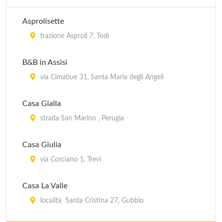
via Pierantoni 23, Foligno
Asprolisette
Ostello San Donato
frazione Asproli 7, Todi
Località San Donato 06060, Moiano
B&B in Assisi
via Cimabue 31, Santa Maria degli Angeli
Casa Gialla
strada San Marino , Perugia
Casa Giulia
via Corciano 1, Trevi
Casa La Valle
località Santa Cristina 27, Gubbio