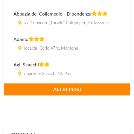
Abbazia dei Collemedio - Dipendenza
via Convento (Località Collepepe) , Collazzone
Adamo
località Corlo 47/c, Montone
Agli Scacchi
quartiere Scacchi 12, Preci
ALTRI (426)
Al Poggio dei Papi - Villaggio Albergo
via San Litardo 8, Città della Pieve
Alexander
piazza Chiesa Nuova 6, Assisi