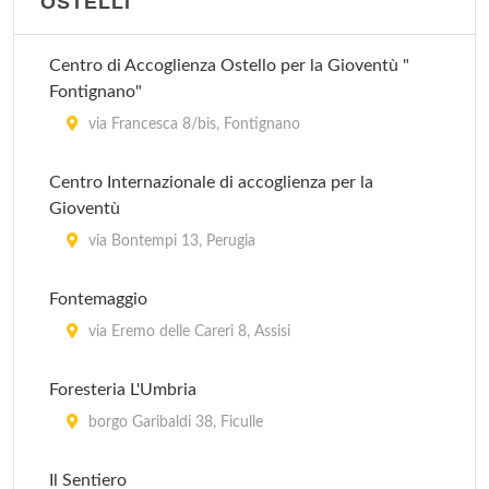
OSTELLI
Ali sul Lago - Villaggio Albergo
via della Concordia 22, Magione
Centro di Accoglienza Ostello per la Gioventù "
Fontignano"
Alla Corte del Sole Relais
via Francesca 8/bis, Fontignano
località I Giorgi , Petrignano del Lago
Centro Internazionale di accoglienza per la
Gioventù
Altavilla
via Bontempi 13, Perugia
via Mancinelli 2, Spello
Fontemaggio
Altavilla - Dipendenza
via Eremo delle Careri 8, Assisi
via Fontevecchia , Spello
Foresteria L'Umbria
borgo Garibaldi 38, Ficulle
Il Sentiero